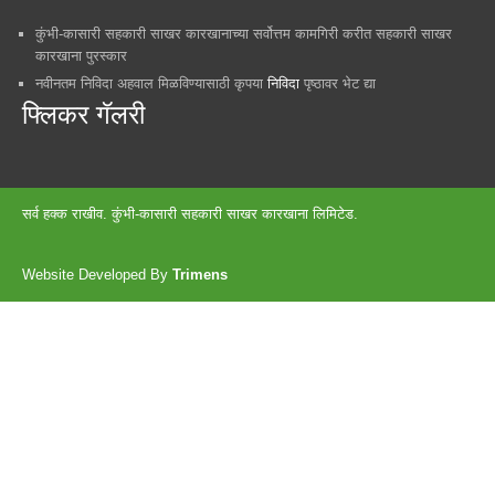
कुंभी-कासारी सहकारी साखर कारखानाच्या सर्वोत्तम कामगिरी करीत सहकारी साखर
कारखाना पुरस्कार
नवीनतम निविदा अहवाल मिळविण्यासाठी कृपया
निविदा
पृष्ठावर भेट द्या
फ्लिकर गॅलरी
सर्व हक्क राखीव. कुंभी-कासारी सहकारी साखर कारखाना लिमिटेड.
Website Developed By
Trimens