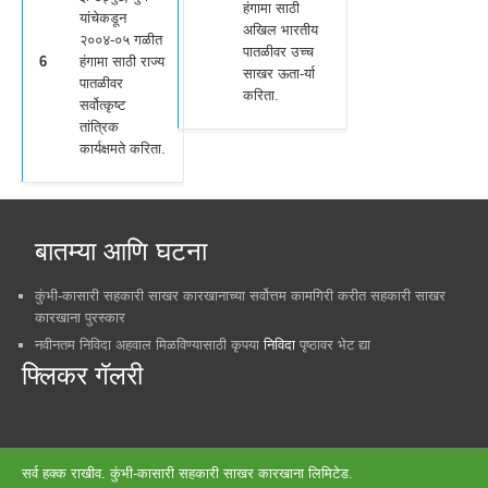
हंगामा साठी
यांचेकडून
अखिल भारतीय
२००४-०५ गळीत
पातळीवर उच्च
6
हंगामा साठी राज्य
साखर ऊता-र्या
पातळीवर
करिता.
सर्वोत्कृष्ट
तांत्रिक
कार्यक्षमते करिता.
बातम्या आणि घटना
कुंभी-कासारी सहकारी साखर कारखानाच्या सर्वोत्तम कामगिरी करीत सहकारी साखर
कारखाना पुरस्कार
नवीनतम निविदा अहवाल मिळविण्यासाठी कृपया
निविदा
पृष्ठावर भेट द्या
फ्लिकर गॅलरी
सर्व हक्क राखीव. कुंभी-कासारी सहकारी साखर कारखाना लिमिटेड.