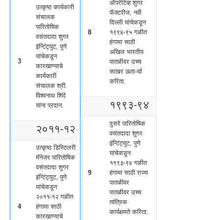
ऑपरेटिव्ह शुगर
उत्कृष्ठ कार्यकारी
फॅक्टरीज, नवी
संचालक
दिल्ली यांचेकडून
पारितोषिक
8
१९९४-९५ गळीत
वसंतदादा शुगर
हंगामा साठी
इंन्टिंट्युट, पुणे
अखिल भारतीय
यांचेकडून
3
पातळीवर उच्च
कारखाण्याचे
साखर ऊता-र्या
कार्यकारी
करिता.
संचालक श्री.
विश्वनाथ शिंदे
१९९३-९४
यांना प्रदान.
दुसरे पारितोषिक
२०११-१२
वसंतदादा शुगर
इंन्टिंट्युट, पुणे
उत्कृष्ठ डिस्टिलरी
यांचेकडून
मॅनेजर पारितोषिक
१९९३-९४ गळीत
वसंतदादा शुगर
9
हंगामा साठी राज्य
इंन्टिंट्युट, पुणे
पातळीवर
यांचेकडून
पातळीवर उच्च
२०११-१२ गळीत
तांत्रिक
4
हंगामा साठी
कार्यक्षमते करिता.
कारखाण्याचे