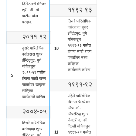
डिस्टिलरी मॅनेजर
१९९२-९३
श्री. डी. डी
पाटील यांना
तिसरे पारितोषिक
प्रदान.
वसंतदादा शुगर
इंन्टिंट्युट, पुणे
२०११-१२
यांचेकडून
१९९२-९३ गळीत
दुसरे पारितोषिक
10
हंगामा साठी राज्य
वसंतदादा शुगर
पातळीवर उच्च
इंन्टिंट्युट, पुणे
तांत्रिक
यांचेकडून
कार्यक्षमते करिता.
२०११-१२ गळीत
5
हंगामा साठी राज्य
१९९१-९२
पातळीवर उत्कृष्ट
तांत्रिक
पहिले पारितोषिक
कार्यक्षमते करिता.
नॅशनल फेडरेशन
ऑफ को-
२००४-०५
ऑपरेटिव्ह शुगर
फॅक्टरीज, नवी
तिसरे पारितोषिक
दिल्ली यांचेकडून
वसंतदादा शुगर
11
१९९१-९२ गळीत
इंन्टिंट्युट, पुणे