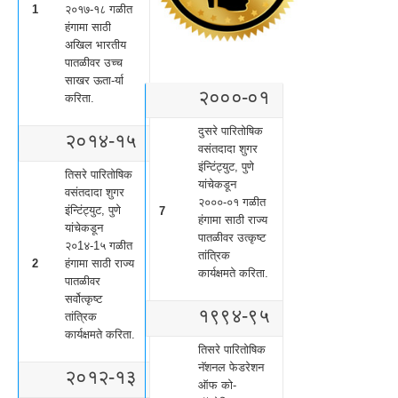
1
२०१७-१८ गळीत
हंगामा साठी
अखिल भारतीय
पातळीवर उच्च
साखर ऊता-र्या
२०००-०१
करिता.
दुसरे पारितोषिक
२०१४-१५
वसंतदादा शुगर
इंन्टिंट्युट, पुणे
तिसरे पारितोषिक
यांचेकडून
वसंतदादा शुगर
२०००-०१ गळीत
इंन्टिंट्युट, पुणे
7
हंगामा साठी राज्य
यांचेकडून
पातळीवर उत्कृष्ट
२०1४-1५ गळीत
तांत्रिक
2
हंगामा साठी राज्य
कार्यक्षमते करिता.
पातळीवर
सर्वोत्कृष्ट
१९९४-९५
तांत्रिक
कार्यक्षमते करिता.
तिसरे पारितोषिक
नॅशनल फेडरेशन
२०१२-१३
ऑफ को-