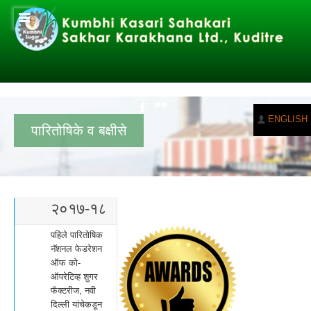
ENGLISH
पारितोषिके व बक्षीसे
२०१७-१८
पहिले पारितोषिक
नॅशनल फेडरेशन
ऑफ को-
ऑपरेटिव्ह शुगर
फॅक्टरीज, नवी
दिल्ली यांचेकडून